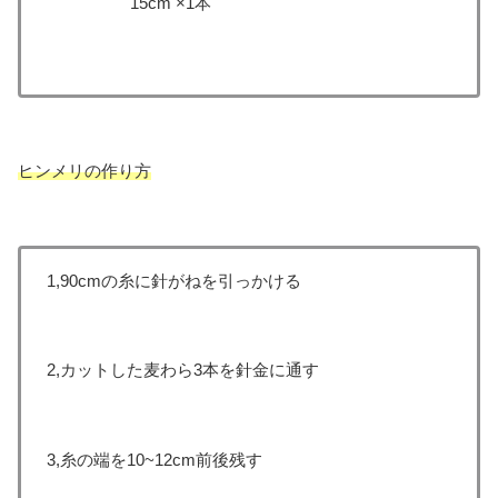
15cm ×1本
ヒンメリの作り方
1,90cmの糸に針がねを引っかける
2,カットした麦わら3本を針金に通す
3,糸の端を10~12cm前後残す