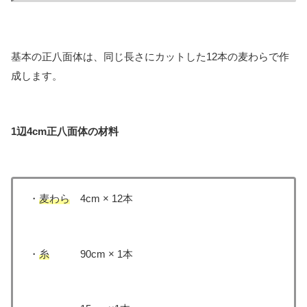
基本の正八面体は、同じ長さにカットした12本の麦わらで作
成します。
1辺4cm正八面体の材料
・
麦わら
4cm × 12本
・
糸
90cm × 1本