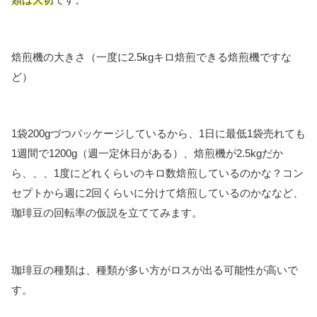
焙煎機の大きさ（一度に2.5kgキロ焙煎できる焙煎機ですな
ど）
1袋200gづつパッケージしているから、1日に最低1袋売れても
1週間で1200g（週一定休日がある）、焙煎機が2.5kgだか
ら、、、1度にどれくらいのキロ数焙煎しているのかな？コン
セプトから週に2回くらいに分けて焙煎しているのかななど、
珈琲豆の回転率の仮説を立ててみます。
珈琲豆の種類は、種類が多い方がロスが出る可能性が高いで
す。