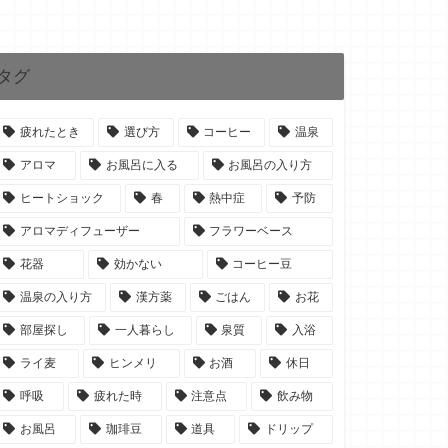
タグ
疲れたとき
選び方
コーヒー
温泉
アロマ
お風呂に入る
お風呂の入り方
ヒートショック
春
熱中症
予防
アロマディフューザー
フラワーベース
花器
効かない
コーヒー豆
温泉の入り方
漢方薬
ごはん
お花
部屋探し
一人暮らし
泉質
入浴
ライ麦
ヒンメリ
お酒
休日
呼吸
疲れた時
注意点
飲み物
お風呂
珈琲豆
道具
ドリップ